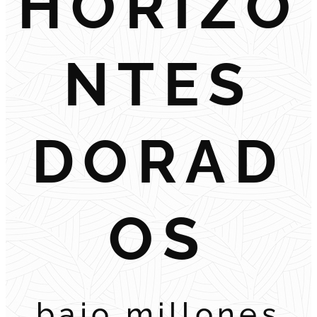
HORIZO
NTES
DORAD
OS
bajo millones