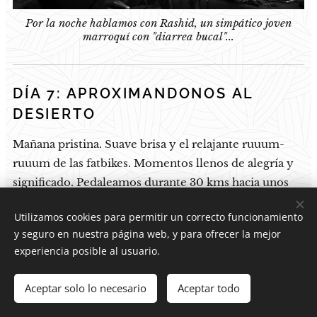
Por la noche hablamos con Rashid, un simpático joven
marroquí con "diarrea bucal"...
DÍA 7: APROXIMANDONOS AL
DESIERTO
Mañana pristina. Suave brisa y el relajante ruuum-
ruuum de las fatbikes. Momentos llenos de alegría y
significado. Pedaleamos durante 30 kms hacia unos
recortados montes que se elevan oscuros en el
Utilizamos cookies para permitir un correcto funcionamiento
horizonte. Son la última barrera antes del desierto.
y seguro en nuestra página web, y para ofrecer la mejor
Una larga y empinada cuesta nos deposita en la cima
experiencia posible al usuario.
de un estrecho paso de montaña. Después, otros 30
kms por una sinuosa carretera, nos llevarán hasta el
Aceptar solo lo necesario
Aceptar todo
adormilado y polvoriento pueblo de Tagounite. Ya lo
vislumbramos a lo lejos entre brumas. Es la última