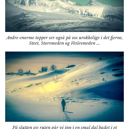
Andre enorme topper ser også på oss urokkelige i det fjerne,
Steet, Storsmeden og Veslesmeden ...
På slutten av ruten går vi inn i en smal dal badet i et