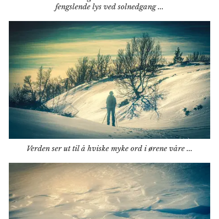
fengslende lys ved solnedgang ...
Verden ser ut til å hviske myke ord i ørene våre ...